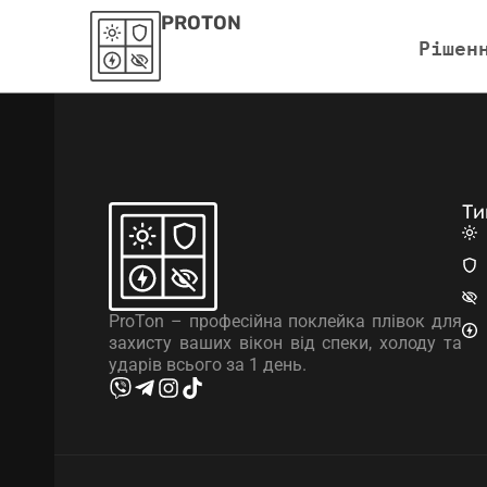
PROTON
Рішен
Ти
ProTon – професійна поклейка плівок для
захисту ваших вікон від спеки, холоду та
ударів всього за 1 день.