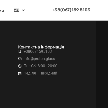
ти
+38(067)159 5103
Українська
Контактна інформація
и
+380671595103
info@proton.glass
Пн–Сб: 8:00–20:00
Неділя — вихідний