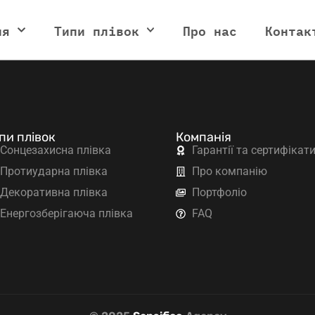
ня
Типи плівок
Про нас
Контак
пи плівок
Компанія
Сонцезахисна плівка
Гарантії та сертифікат
Протиударна плівка
Про компанію
Декоративна плівка
Портфоліо
Енергозберігаюча плівка
FAQ