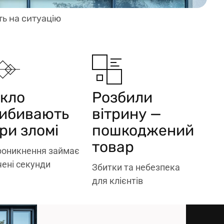
ть на ситуацію
кло
Розбили
рамі, виграє час
прозорості
ибивають
вітрину —
Скло залишається в
Міцність без втрати
злам
вітрину
ри зломі
пошкоджений
ускладнює
захищає
товар
оникнення займає
Плівка
Плівка
чені секунди
Збитки та небезпека
для клієнтів