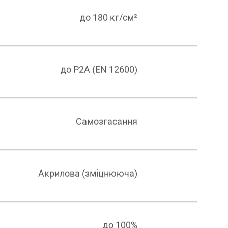
до 180 кг/см²
до P2A (EN 12600)
Самозгасання
Акрилова (зміцнююча)
до 100%