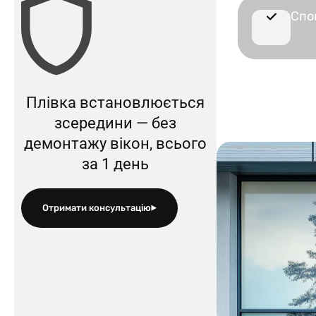
Спок
П
л
і
в
к
а
в
с
т
а
н
о
в
л
ю
є
т
ь
с
я
з
с
е
р
е
д
и
н
и
—
б
е
з
д
е
м
о
н
т
а
ж
у
в
і
к
о
н
,
в
с
ь
о
г
о
з
а
1
д
е
н
ь
Отримати консультацію