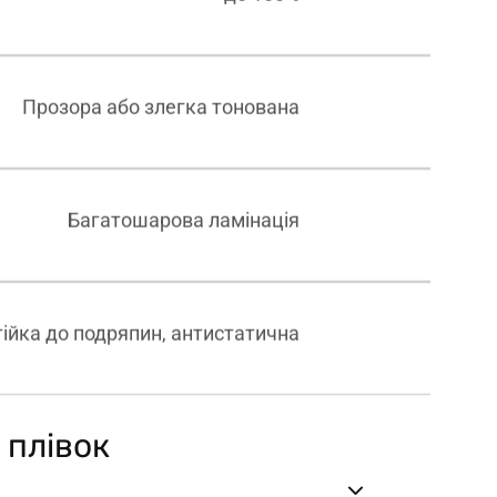
Прозора або злегка тонована
Багатошарова ламінація
ійка до подряпин, антистатична
 плівок