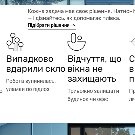
Кожна задача має своє рішення. Натисні
— і дізнайтесь, як допомагає плівка.
Підібрати рішення
у
Випадково
Відчуття, що
С
ризиків на об'єкті
вдарили скло
вікна не
в
Менше простоїв і
хвилювань
цілим
Міцніше скло — менше
захищають
п
Робота зупинилась,
тримає скло
спокою
уламки по підлозі
о
Тривожно залишати
Пр
Плівка
Плівка додає
будинок чи офіс
лі