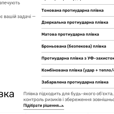
езпечують
Тонована протиударна плівка
є вашій задачі —
Дзеркальна протиударна плівка
Матова протиударна плівка
Броньована (безпекова) плівка
Протиударна плівка з УФ-захисто
Комбінована плівка (удар + тепло/
Забарвлена протиударна плівка
вка
Плівка підходить для будь-якого об’єкта
контроль ризиків і збереження зовнішнь
Підібрати рішення