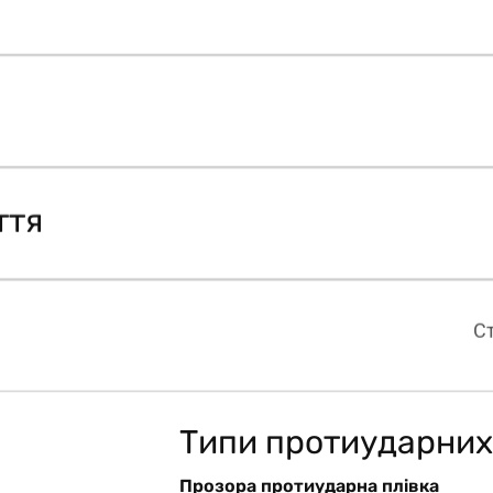
ття
Ст
Типи протиударних
Прозора протиударна плівка