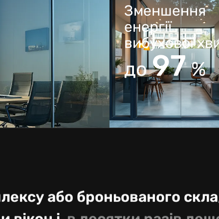
Зменшення
енергії
вибухової хв
98
до
%
плексу або броньованого скла