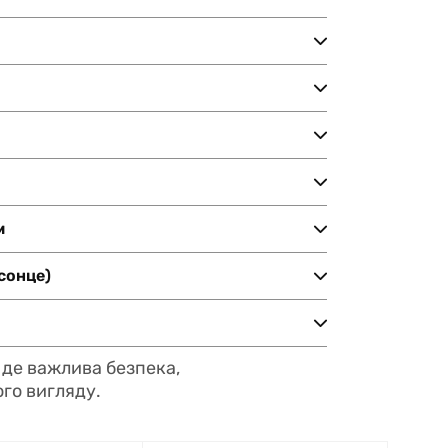
м
сонце)
, де важлива безпека,
ого вигляду.