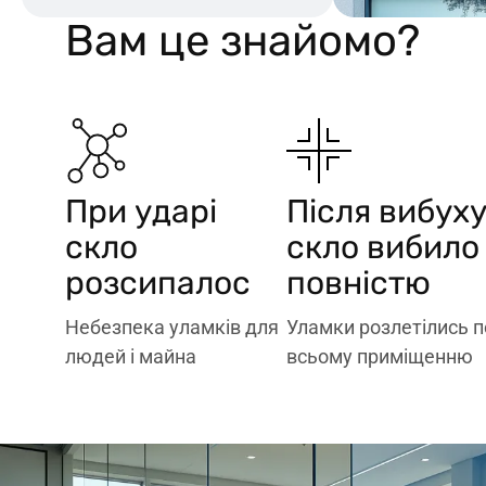
Вам це знайомо?
тиску
При ударі
Після вибух
зберігає безпеку
навіть при сильному
скло
скло вибило
Скло не розлітається,
Зменшує ризики травм
уламки
розліт
розсипалос
повністю
утримує
стримує
Небезпека уламків для
Уламки розлетілись п
Плівка
Плівка
людей і майна
всьому приміщенню