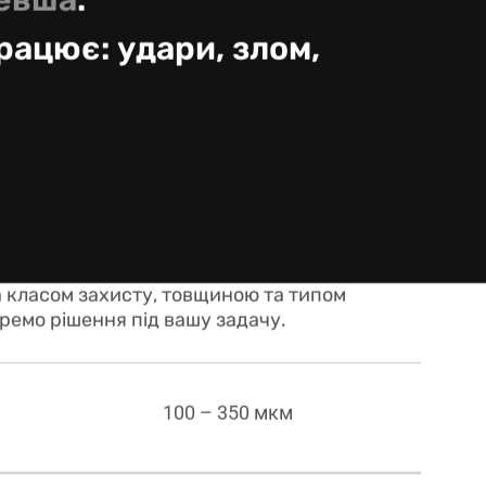
шевша
.
працює: удари, злом,
а класом захисту, товщиною та типом
ремо рішення під вашу задачу.
100 – 350 мкм