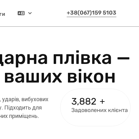
ти
+38(067)159 5103
Українська
д
а
р
н
а
п
л
і
в
к
а
—
в
а
ш
и
х
в
і
к
о
н
 ударів, вибухових
4,000
+
у. Підходить для
Задоволених клієнта
них приміщень.