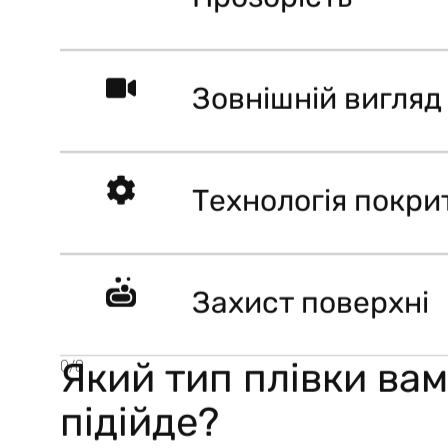
Зовнішній вигляд
Технологія покри
Захист поверхні
Який тип плівки вам
0
/
8
підійде?