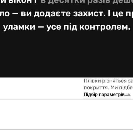
и вікон і
в десятки разів де
о — ви додаєте захист. І це 
уламки — усе під контролем.
Плівки різняться з
покриття. Ми підбе
Підбір параметрів