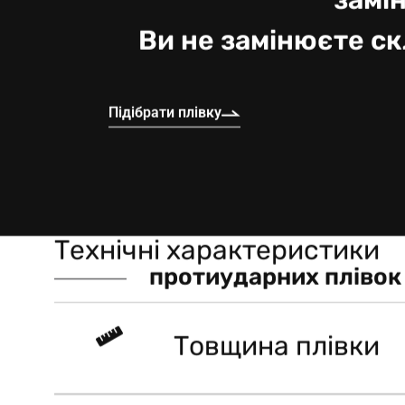
замін
Ви не замінюєте скл
Підібрати плівку
Т
е
х
н
і
ч
н
і
х
а
р
а
к
т
е
р
и
с
т
и
к
и
п
р
о
т
и
у
д
а
р
н
и
х
п
л
і
в
о
к
Товщина плівки