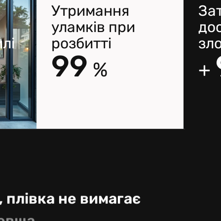
Утримання
За
уламків при
до
илі
розбитті
зло
100
%
+
, плівка не вимагає