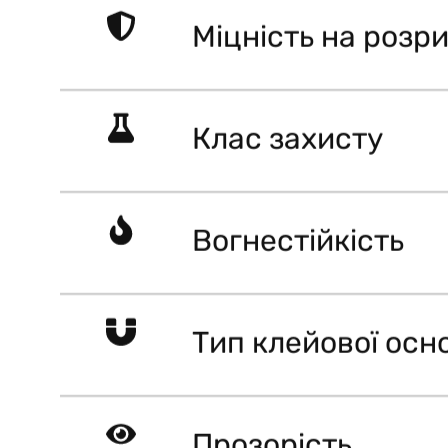
Міцність на розр
Клас захисту
Вогнестійкість
Тип клейової осн
Прозорість