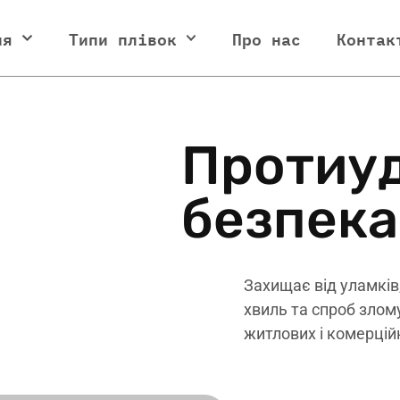
ня
Типи плівок
Про нас
Контак
П
р
о
т
и
у
б
е
з
п
е
к
а
Захищає від уламків,
хвиль та спроб злом
житлових і комерцій