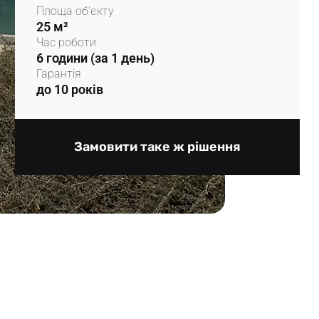
Площа об'єкту
25 м²
Час роботи
6 години (за 1 день)
Гарантія
до 10 років
Замовити таке ж рішення
у