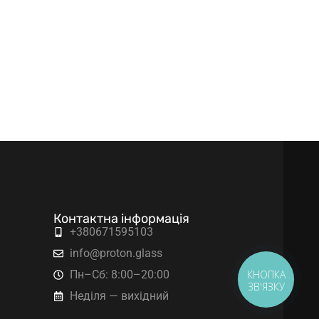
Контактна інформація
и
+380671595103
info@proton.glass
Пн–Сб: 8:00–20:00
КНОПКА
ЗВ'ЯЗКУ
Неділя — вихідний