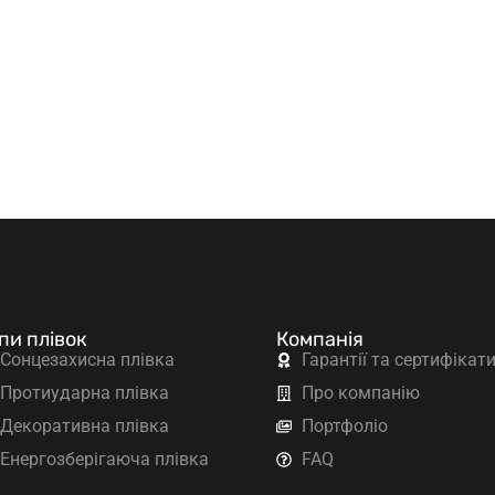
пи плівок
Компанія
Сонцезахисна плівка
Гарантії та сертифікат
Протиударна плівка
Про компанію
Декоративна плівка
Портфоліо
Енергозберігаюча плівка
FAQ