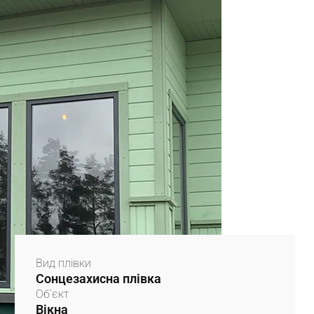
Вид плівки
Сонцезахисна плівка
Об’єкт
Вікна