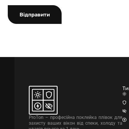
Відправити
Ти
ProTon – професійна поклейка плівок для
захисту ваших вікон від спеки, холоду та
ударів всього за 1 день.