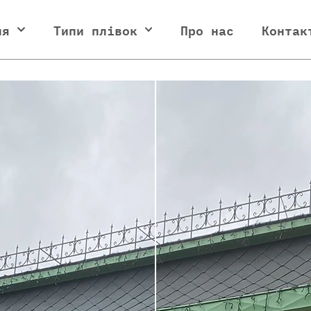
ня
Типи плівок
Про нас
Контак