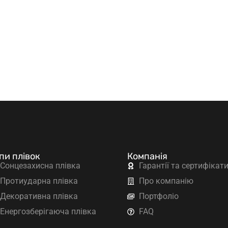
пи плівок
Компанія
Сонцезахисна плівка
Гарантії та сертифікат
Протиударна плівка
Про компанію
Декоративна плівка
Портфоліо
Енергозберігаюча плівка
FAQ