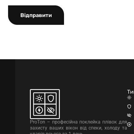
Відправити
Ти
ProTon – професійна поклейка плівок для
захисту ваших вікон від спеки, холоду та
ударів всього за 1 день.