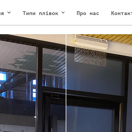
ня
Типи плівок
Про нас
Контак