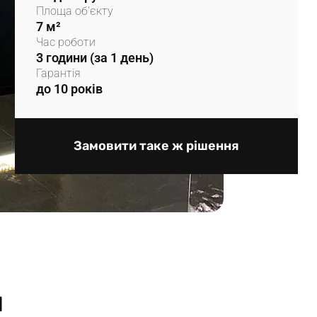
Площа об'єкту
7 м²
Час роботи
3 години (за 1 день)
Гарантія
до 10 років
Замовити таке ж рішення
и