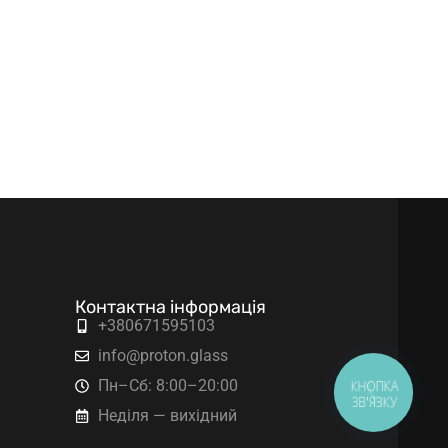
Контактна інформація
и
+380671595103
info@proton.glass
Пн–Сб: 8:00–20:00
КНОПКА
ЗВ'ЯЗКУ
Неділя — вихідний