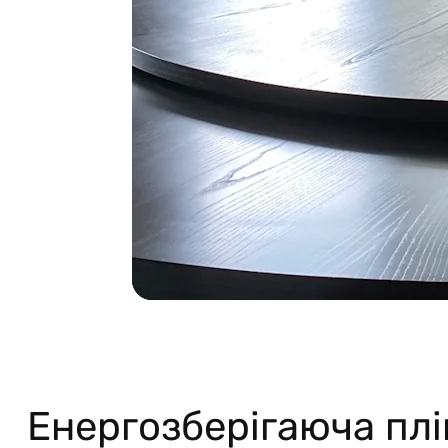
Енергозберігаюча плі