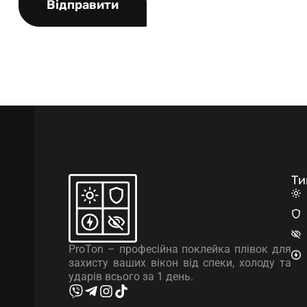
Відправити
Ти
ProTon – професійна поклейка плівок для
захисту ваших вікон від спеки, холоду та
ударів всього за 1 день.