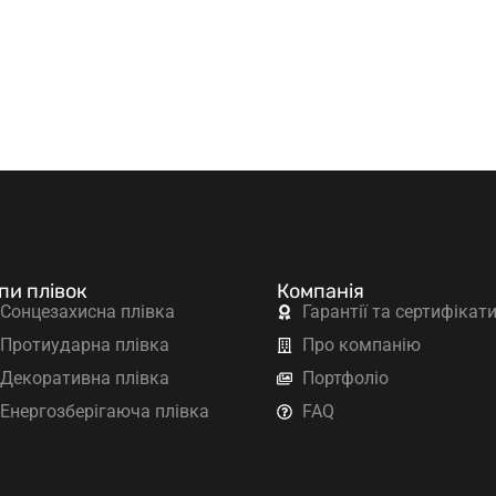
пи плівок
Компанія
Сонцезахисна плівка
Гарантії та сертифікат
Протиударна плівка
Про компанію
Декоративна плівка
Портфоліо
Енергозберігаюча плівка
FAQ