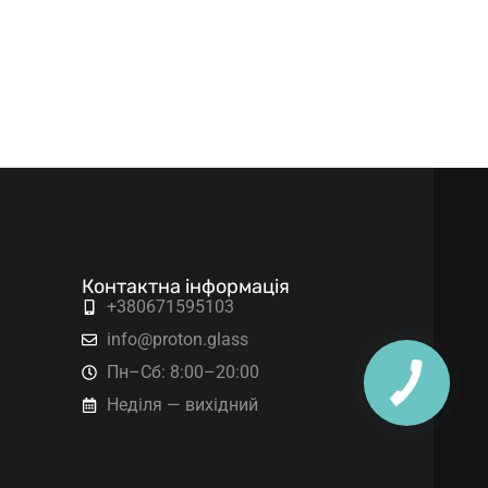
Контактна інформація
и
+380671595103
info@proton.glass
Пн–Сб: 8:00–20:00
КНОПКА
ЗВ'ЯЗКУ
Неділя — вихідний