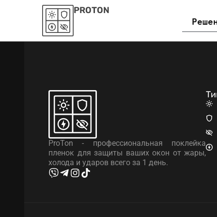
PROTON
Реше
Ти
ProTon - профессиональная поклейка
пленок для защиты ваших окон от жары,
холода и ударов всего за 1 день.