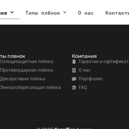
ния
Типы плёнок
О нас
Контакт
пы пленок
Компания
Солнцезащитная плёнка
Гарантии и сертифика
Противоударная плёнка
О нас
Декоративня плёнка
Портфолио
Энегросберегающая плёнка
FAQ