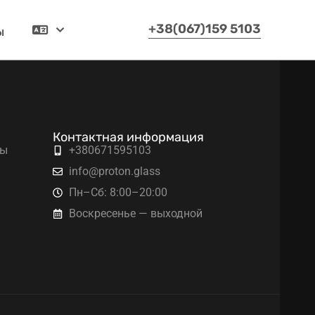
ы
+38(067)159 5103
Русский
Контактная информация
ты
+380671595103
info@proton.glass
Пн–Сб: 8:00–20:00
Воскресенье — выходной