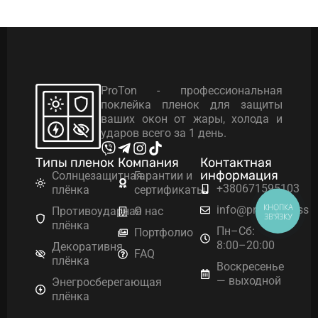
ProTon - профессиональная
поклейка пленок для защиты
ваших окон от жары, холода и
ударов всего за 1 день.
Типы пленок
Компания
Контактная
информация
Солнцезащитная
Гарантии и
+380671595103
плёнка
сертификаты
КНОПКА
info@proton.glass
Противоударная
О нас
ЗВ'ЯЗКУ
плёнка
Пн–Сб:
Портфолио
8:00–20:00
Декоративня
FAQ
плёнка
Воскресенье
— выходной
Энегросберегающая
плёнка